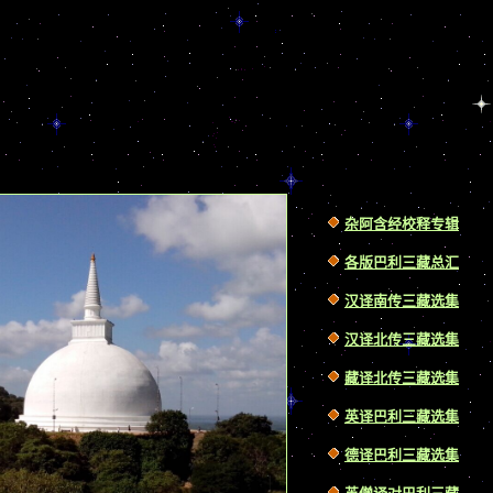
杂阿含经校释专辑
各版巴利三藏总汇
汉译南传三藏选集
汉译北传三藏选集
藏译北传三藏选集
英译巴利三藏选集
德译巴利三藏选集