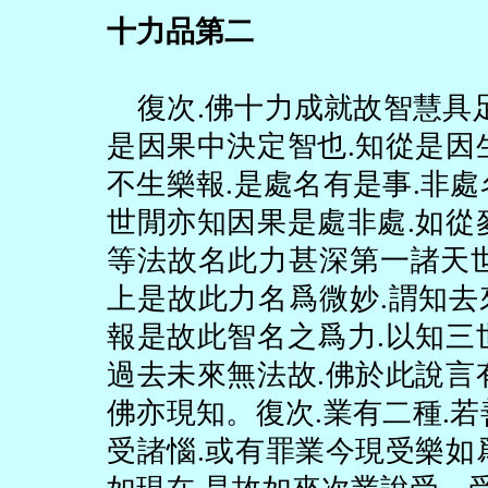
十力品第二
復次
.
佛十力成就故智慧具
是因果中決定智也
.
知從是因
不生樂報
.
是處名有是事
.
非處
世閒亦知因果是處非處
.
如從
等法故名此力甚深第一諸天
上是故此力名爲微妙
.
謂知去
報是故此智名之爲力
.
以知三
過去未來無法故
.
佛於此說言
佛亦現知。復次
.
業有二種
.
若
受諸惱
.
或有罪業今現受樂如