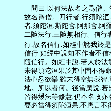
問曰
.
以何法故名之爲僧。
故名爲僧。四行者
.
行須陀洹
者
.
須陀洹
.
斯陀含
.
阿那含
.
阿
二隨法行
.
三隨無相行。信行
行
.
故名信行
.
如經中說我於
信行
.
如經中說知不作者不信
隨信行。如經中說
.
若人於法
未得須陀洹果於其中閒不得
法心忍欲樂
.
雖未得空無我智
.
地。所以者何。後當廣說
.
若
習得煖法等修慧
.
仍本名故亦
要必當得須陀洹果
.
不應言不