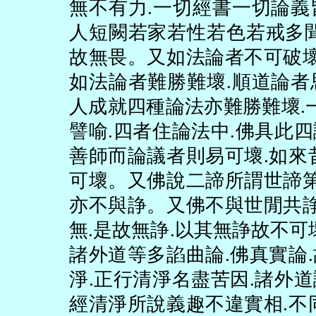
無不有力
.
一切經書一切論義
人短闕若家若性若色若戒多
故無畏。又如法論者不可破
如法論者難勝難壞
.
順道論者
人成就四種論法亦難勝難壞
.
譬喻
.
四者住論法中
.
佛具此四
善師而論議者則易可壞
.
如來
可壞。又佛說二諦所謂世諦
亦不與諍。又佛不與世閒共
無
.
是故無諍
.
以其無諍故不可
諸外道等多諂曲論
.
佛真實論
.
淨
.
正行清淨名盡苦因
.
諸外道
經清淨所說義趣不違實相
.
不