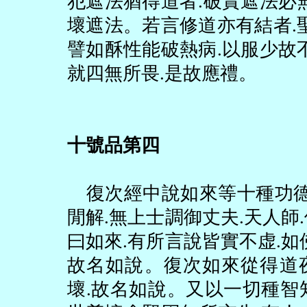
犯遮法猶得道者
.
破實遮法必
壞遮法。若言修道亦有結者
.
譬如酥性能破熱病
.
以服少故
就四無所畏
.
是故應禮。
十號品第四
復次經中說如來等十種功
閒解
.
無上士調御丈夫
.
天人師
.
曰如來
.
有所言說皆實不虚
.
如
故名如說。復次如來從得道
壞
.
故名如說。又以一切種智