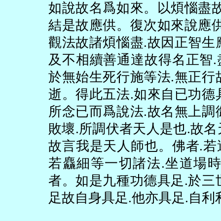
如說故名爲如來。以煩惱盡
結是故應供。復次如來說應
觀法故諸煩惱盡
.
故因正智生
及不相續善通達故得名正智
.
於無始生死行施等法
.
無正行
逝。得此五法
.
如來自已功德
所念已而爲說法
.
故名無上調
敗壞
.
所調伏者天人是也
.
故名
故言我是天人師也。佛者
.
若
若麤細等一切諸法
.
坐道場
者。如是九種功德具足
.
於三
足故自身具足
.
他亦具足
.
自利