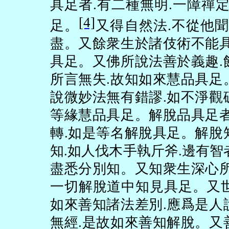
具足者
.
有二種無明
.
一障禪
[4]
足。
又得自然法
.
不從他
盡。又餘衆生於諸伎術不能
具足。又佛所說法善於義趣
.
所言無失
.
故知如來慧品具足
說微妙法無有錯謬
.
如不淨觀
等緣慧品具足。解脫品具足
轉
.
如是等名解脫具足。解脫
知
.
如人伐木手執斤斧
.
邊有智
盡悉分別知。又知衆生深心
一切解脫道中知見具足。又
如來善知諸法差別
.
應爲是人
無經
.
是故如來善知解脫。又