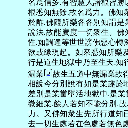
名爲信多
.
有智慧人諸根皆勝
根悉知無餘
.
故名爲力。佛知
於酢
.
佛隨所樂各各別知謂是
說法
.
故能廣度一切衆生。佛
性
.
如調達等世世謗佛惡心轉
欲或緣現起。如來悉知所樂
行是道生地獄中乃至生天
.
知
[5]
漏業
故生五道中無漏業故
相說今分別說有如是業趣於
差別是業當墮活地獄中
.
是業
微細業
.
餘人若知不能分別
.
故
力。又佛知衆生先所行道知
去一切生處若在色處若無色