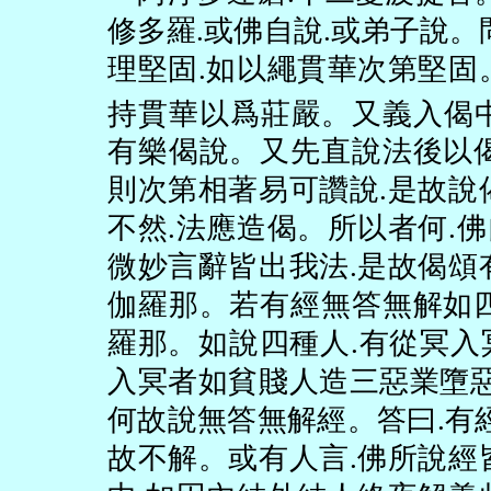
修多羅
.
或佛自說
.
或弟子說。
理堅固
.
如以繩貫華次第堅固
持貫華以爲莊嚴。又義入偈
有樂偈說。又先直說法後以
則次第相著易可讚說
.
是故說
不然
.
法應造偈。所以者何
.
佛
微妙言辭皆出我法
.
是故偈頌
伽羅那。若有經無答無解如
羅那。如說四種人
.
有從冥入
入冥者如貧賤人造三惡業墮
何故說無答無解經。答曰
.
有
故不解。或有人言
.
佛所說經