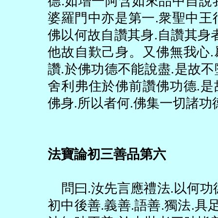
德
.
如增一阿含如來品中自說
婆羅門中亦是第一
.
衆聖中王
佛以何故自讚其身
.
自讚其身
他故自歎己身。又佛無我心
.
讚
.
於佛功德不能說盡
.
是故不
舍利弗住於佛前讚佛功德
.
是
佛身
.
所以者何
.
佛集一切諸功
法寶論初三善品第六
問曰
.
汝先言應禮法
.
以何功
初中後善
.
義善
.
語善
.
獨法
.
具