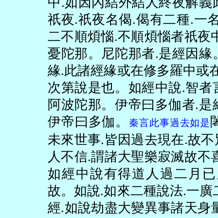
中
.
如因內結外結人終夜解義
祇夜
.
祇夜名偈
.
偈有二種
.
一
二不順煩惱
.
不順煩惱者祇夜
憂陀那。尼陀那者
.
是經因緣
緣
.
此諸經緣或在修多羅中或
次第說是也。如經中說
.
智者
阿波陀那。伊帝曰多伽者
.
是
伊帝曰多伽。
秦言此事過去如是
未來世事
.
皆因過去現在
.
故不
人不信
.
謂諸大聖樂寂滅故不
如經中說有得道人過二月已
故。如說
.
如來二種說法
.
一廣
經
.
如說劫盡大變異事諸天身