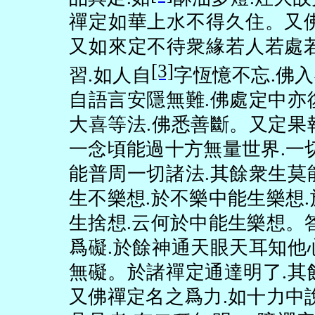
禪定如華上水不得久住。又
又如來定不待衆緣若人若處
[3]
習
.
如人自
字恆憶不忘
.
佛入
自語言安隱無難
.
佛處定中亦
大喜等法
.
佛悉善斷。又定果
一念頃能過十方無量世界
.
一
能普周一切諸法
.
其餘衆生莫
生不樂想
.
於不樂中能生樂想
.
生捨想
.
云何於中能生樂想。
爲礙
.
於餘神通天眼天耳知他
無礙。於諸禪定通達明了
.
其
又佛禪定名之爲力
.
如十力中