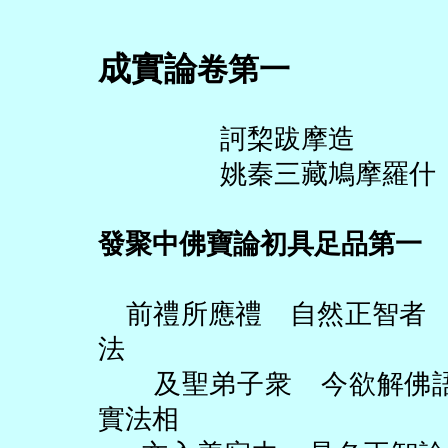
成實論
卷第一
訶棃跋摩造
姚秦三藏鳩摩羅什
發聚中佛寶論初具足品第一
前禮所應禮 自然正智者
法
及聖弟子衆 今欲解佛語
實法相