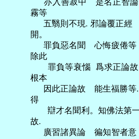
亦入善寂中 是名正智論
霧等
五翳則不現
.
邪論覆正經
開。
罪負惡名聞 心悔疲倦等
除此
罪負等衰惱
爲求正論故
根本
因此正論故 能生福勝等
得
辯才名聞利。知佛法第
故
.
廣習諸異論 徧知智者意