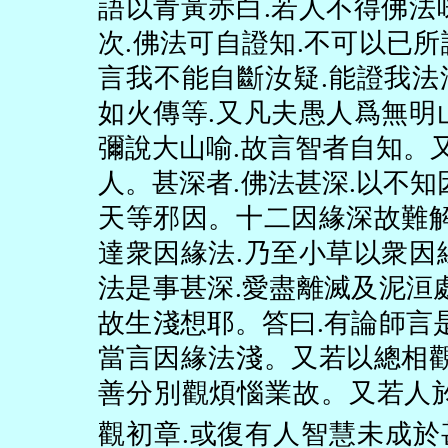
語以青黃赤白
.
若人不得佛法
次
.
佛法可自證知
.
不可以已所
言我不能自斷汝疑
.
能證我法
如火傳等
.
又凡夫愚人爲無明
彌說大山喻
.
故言智者自知。
人。甚深者
.
佛法甚深
.
以不知
天等邪因。十二因緣深故難
達衆因緣法
.
乃至小草以衆因
法是事甚深
.
愛盡離滅及泥洹
故生淺想耶。答曰
.
有論師言
當言因緣法淺。又若以總相
善分別觀煩惱業故。又若人
觀初章
.
或復有人智慧未成於