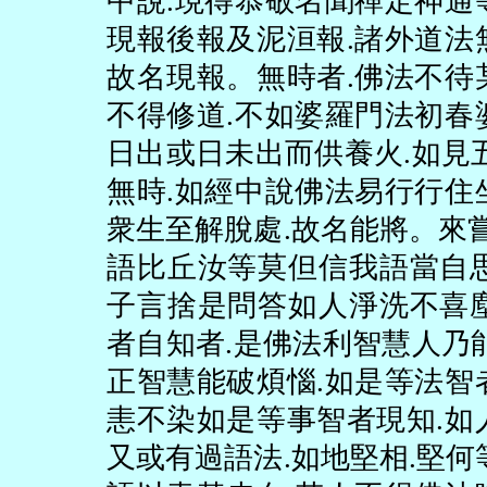
中說
.
現得恭敬名聞禪定神通
現報後報及泥洹報
.
諸外道法
故名現報。無時者
.
佛法不待
不得修道
.
不如婆羅門法初春
日出或日未出而供養火
.
如見
無時
.
如經中說佛法易行行住
衆生至解脫處
.
故名能將。來
語比丘汝等莫但信我語當自
子言捨是問答如人淨洗不喜
者自知者
.
是佛法利智慧人乃
正智慧能破煩惱
.
如是等法智
恚不染如是等事智者現知
.
如
又或有過語法
.
如地堅相
.
堅何