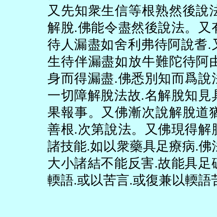
又先知衆生信等根熟然後說
解脫
.
佛能令盡然後說法。又
待人漏盡如舍利弗待阿說耆
.
生待伴漏盡如放牛難陀待阿
身而得漏盡
.
佛悉別知而爲說
一切障解脫法故
.
名解脫知見
果報事。又佛漸次說解脫道
善根
.
次第說法。又佛現得解
諸技能
.
如以衆藥具足療病
.
佛
大小諸結不能反害
.
故能具足
輭語
.
或以苦言
.
或復兼以輭語