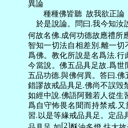
異論
種種佛皆聽
故我欲正論
於是說論。問曰
.
我今知汝
何故名佛
.
成何功德故應禮所
智知一切法自相差別
.
離一切
爲佛。教化所說是名爲法
.
行
今當說。佛五品具足故
.
爲世
五品功德
.
與佛何異。答曰
.
佛
錯謬故戒品具足
.
佛尚不誤毁
如經中說
.
佛語阿難若人從生
爲自守怖畏名聞而持禁戒
.
又
習
.
以是等緣戒品具足。定品
[2]
品具足
.
如
酥油多燈
.
炷大故