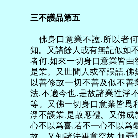
三不護品第五
佛身口意業不護
.
所以者
知。又諸餘人或有無記似如
者何
.
如來一切身口意業皆由
是業。又世閒人或卒誤語
.
佛
以善修故一切不善及似不善
法
.
不適今也
.
是故諸業性淨
等。又佛一切身口意業皆爲
淨不護業
.
是故應禮。又佛成
心不以爲喜
.
若不一心不以爲
故。又知諸法畢竟空故
.
無憂