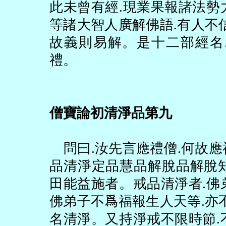
此未曾有經
.
現業果報諸法勢
等諸大智人廣解佛語
.
有人不
故義則易解。是十二部經名
禮。
僧寶論初清淨品第九
問曰
.
汝先言應禮僧
.
何故應
品清淨定品慧品解脫品解脫
田能益施者。戒品清淨者
.
佛
佛弟子不爲福報生人天等
.
亦
名清淨。又持淨戒不限時節
.