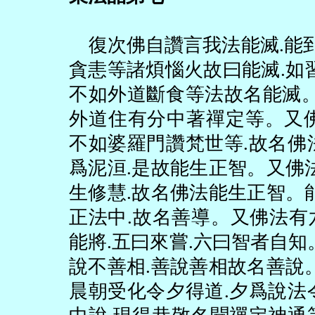
復次佛自讚言我法能滅
.
能
貪恚等諸煩惱火故曰能滅
.
如
不如外道斷食等法故名能滅
外道住有分中著禪定等。又
不如婆羅門讚梵世等
.
故名佛
爲泥洹
.
是故能生正智。又佛
生修慧
.
故名佛法能生正智。
正法中
.
故名善導。又佛法有
能將
.
五曰來嘗
.
六曰智者自知
說不善相
.
善說善相故名善說
晨朝受化令夕得道
.
夕爲說法