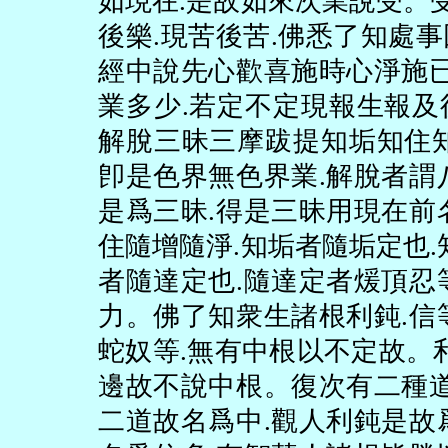
如現在
.
是故如來次業說受。
後樂
.
現苦後苦
.
佛悉了知處事
經中說先心歡喜施時心淨施
業多少
.
若定不定現報生報及
解脫三昧三摩跋提知垢知住
卽是色界無色界業
.
解脫者謂
是爲三昧
.
得是三昧用現在前
住隨增隨淨
.
知垢者隨垢定也
.
者隨達定也
.
隨達定者煖頂忍
力。佛了知衆生諸根利鈍
.
信
蛇奴等
.
無有中根以不定故。
邊故不說中根。復次有二種
二道故名爲中
.
觀人利鈍是故