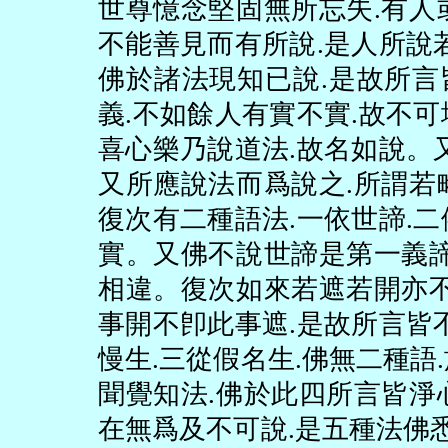
世尊憶念堅固無所忘失
.
有人
不能善見而有所說
.
是人所說
佛於諸法現知已說
.
是故所言
義
.
不如餘人有實不實
.
故不可
喜心樂乃說道法
.
故名如說。
又所應說法而爲說之
.
所謂若
復次有二種語法
.
一依世諦
.
二
實。又佛不說世諦是第一義
相違。復次如來若遮若開亦
事開不卽此事遮
.
是故所言皆
慢生
.
三從假名生
.
佛無二種語
.
聞覺知法
.
佛於此四所言皆淨
在無爲及不可說
.
是五種法佛