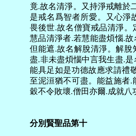
竟
.
故名清淨。又持淨戒離於
是戒名爲智者所愛。又心淨
畏後世
.
故名僧寶戒品清淨。
慧品清淨者
.
若慧能盡煩惱
.
故
但能遮
.
故名解脫清淨。解脫
盡
.
非未盡煩惱中言我生盡
.
是
能具足如是功德故應求請禮
至泥洹猶不可盡。能益施者
.
穀不令敗壞
.
僧田亦爾
.
成就八
分別賢聖品第十