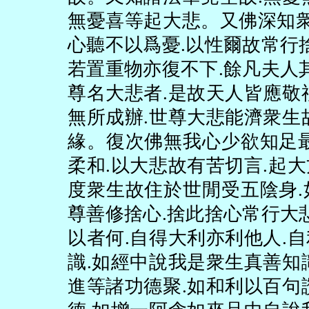
無憂喜等起大悲。又佛深知
心聽不以爲憂
.
以性爾故常行
若置重物亦復不下
.
餘凡夫人
尊名大悲者
.
是故天人皆應敬
無所成辦
.
世尊大悲能濟衆生
緣。復次佛無我心少欲知足
柔和
.
以大悲故有苦切言
.
起大
度衆生故住於世閒受五陰身
.
尊善修捨心
.
捨此捨心常行大
以者何
.
自得大利亦利他人
.
自
識
.
如經中說我是衆生真善知
進等諸功德聚
.
如和利以百句