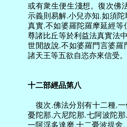
或有衆生便生淺想。復次佛
示義則易解
.
小兒亦知
.
如須陀
真實
.
不如婆羅陀羅摩延經等
尊諸比丘等於利益法真實法
世閒故說
.
不如婆羅門言婆羅
諸天王等五欲自恣亦來信受
十二部經品第八
復次
.
佛法分別有十二種
.
一
憂陀那
.
六尼陀那
.
七阿波陀那
一阿浮多達磨
.
十二憂波提舍