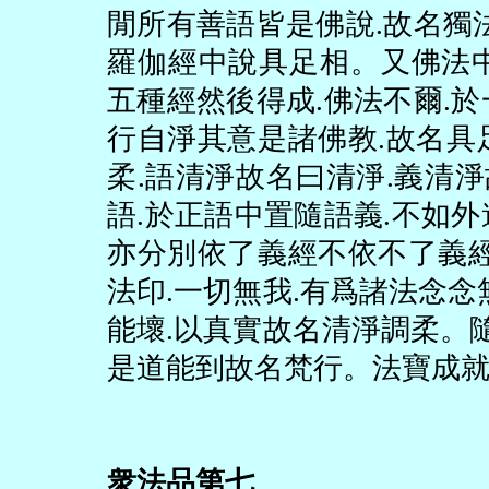
閒所有善語皆是佛說
.
故名獨
羅伽經中說具足相。又佛法
五種經然後得成
.
佛法不爾
.
於
行自淨其意是諸佛教
.
故名具
柔
.
語清淨故名曰清淨
.
義清淨
語
.
於正語中置隨語義
.
不如外
亦分別依了義經不依不了義
法印
.
一切無我
.
有爲諸法念念
能壞
.
以真實故名清淨調柔。
是道能到故名梵行。法寶成
衆法品第七