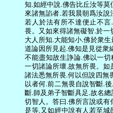
知
.
如經中說
.
佛告比丘汝等莫
來諸無諂者
.
若我晨朝爲汝說
若人於法有所不達便止不言
.
畏。又如來得諸無礙智
.
於一
大人所知
.
大能知小
.
佛於衆生
道論因所見起
.
佛知是見從衆
不能盡知故生諍論
.
佛以一切
一切諸論所壞
.
故無所畏。如
諸法悉無所畏
.
何以但說四無
以者何
.
前二無畏自說智斷
.
後
斷
.
師及弟子智斷具足
.
故名總
切智人。答曰
.
佛所言說或有
是等
.
又如經中說有人若至城