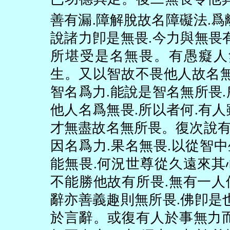
善有漏
.
障解脫故名障礙法
.
爲
說諸力卽是無畏
.
今力與無畏
所堪受是名無畏。有愚癡人
生。又以智故不畏他人故名
智名爲力
.
能說是智名無所畏
.
他人名爲無畏
.
所以者何
.
有人
才無盡故名無所畏。復次說
因名爲力
.
果名無畏
.
以從智中
能無畏
.
何況世尊從久遠來其
不能勝他故有所畏
.
無有一人
辭亦善義趣則無所畏
.
佛卽是
於言辭。或復有人於事無力