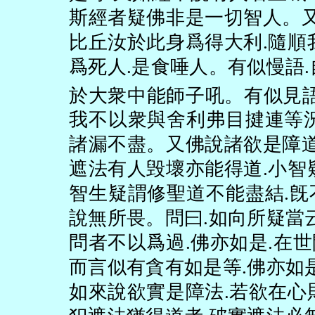
斯經者疑佛非是一切智人。
比丘汝於此身爲得大利
.
隨順
爲死人
.
是食唾人。有似慢語
.
於大衆中能師子吼。有似見
我不以衆與舍利弗目揵連等
諸漏不盡。又佛說諸欲是障
遮法有人毁壞亦能得道
.
小智
智生疑謂修聖道不能盡結
.
旣
說無所畏。問曰
.
如向所疑當
問者不以爲過
.
佛亦如是
.
在世
而言似有貪有如是等
.
佛亦如
如來說欲實是障法
.
若欲在心