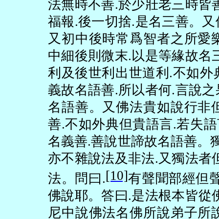
法無時不善
.
於少壯老三時皆
福報
.
後一切捨
.
是名三善。又
又初中後時常爲智者之所愛
中細後則微末
.
以是等緣故名
利及後世利出世道利
.
不如外
義故名語善
.
所以者何
.
言說之
名語善。又佛法貴如說行非
善
.
不如外典但貴語言
.
若失語
名義善
.
善說世諦故名語善。
亦不雜說法及非法
.
又獨法者
[10]
法。問曰
.
有聲聞部經但
佛說耶。答曰
.
是法根本皆從
尼中說佛法名佛所說弟子所