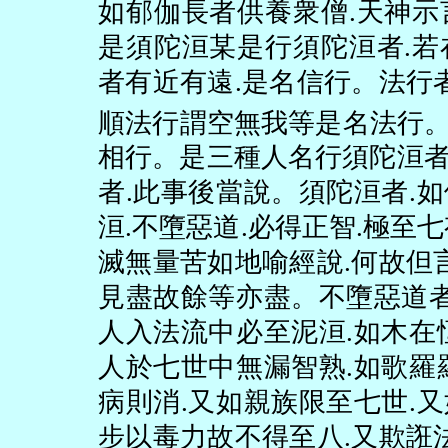
如郁伽長者供養衆僧
.
天神示
是須陀洹某是行須陀洹者
.
若
者有近有遠
.
是名信行。法行
順法行謂空無我等是名法行
相行。是三種人名行須陀洹
者
.
此事後當說。須陀洹者
.
如
洹
.
不墮惡道
.
必得正智
.
極至七
滅無量苦如地喻經說
.
何故但
見盡故餘等亦盡。不墮惡道
人入法流中必至泥洹
.
如木在
人於七世中無漏智熟
.
如歌羅
病則消
.
又如親族限至七世
.
又
步以毒力故不得至八
.
又欺誑