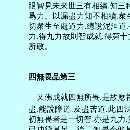
眼智見未來世三有相續
.
知三
爲力。以漏盡力知不相續
.
衆
切衆生至處道力
.
總說泥洹道
.
力
.
得九力故則智成就
.
得第十
所敬。
四無畏品第三
又佛成就四無所畏
.
是故應
盡
.
能說障道
.
及盡苦道
.
此四
初無畏者是一切智
.
亦是九力
.
已功德具足。後二無畏令他