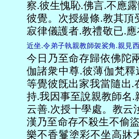
察
.
彼生愧恥
.
佛言
.
不應露
彼覺。次授縵條
.
教其頂
寂律儀護者
.
教禮敬已
.
應
近坐
.
令弟子執親教師袈裟角
.
親見
今日乃至命存歸依佛陀
伽諸衆中尊
.
彼薄伽梵釋
等覺彼旣出家我當隨出
.
持
.
我因事至說親教師名
.
云善
.
次授十學處。教云
漢乃至命存不殺生不偷
樂不香鬘塗彩不坐高牀