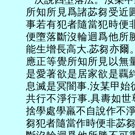
所知所見爲諸苾芻受近
事若有犯者隨當犯時便
便墮落斷沒輪迴爲他所
能生增長高大
.
苾芻亦爾
應正等覺所知所見以無
是愛著欲是居家欲是覊
息滅是冥闇事
.
汝某甲始
共行不淨行事
.
具夀如世
捨學處學羸不自說作不
芻犯者隨當作時便非苾