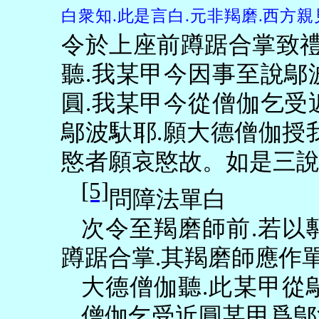
白衆知
.
此是言白
.
元非羯磨
.
西方親
令於上座前蹲踞合掌致
聽
.
我某甲今因事至說鄔
圓
.
我某甲今從僧伽乞受
鄔波馱耶
.
願大德僧伽授
愍者願哀愍故。如是三
[5]
問障法單白
次令至羯磨師前
.
若以
蹲踞合掌
.
其羯磨師應作
大德僧伽聽
.
此某甲從
僧伽乞受近圓某甲爲鄔