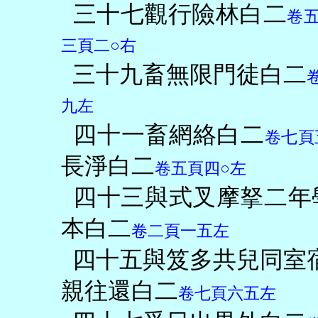
三十七觀行險林白二
卷
三頁二○右
三十九畜無限門徒白二
九左
四十一畜網絡白二
卷七頁
長淨白二
卷五頁四○左
四十三與式叉摩拏二年
本白二
卷二頁一五左
四十五與笈多共兒同室
親往還白二
卷七頁六五左