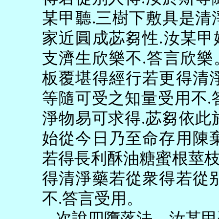
某甲聽
.
三樹下敷具是清
家近圓成苾芻性
.
汝某甲
支濟生欣樂不
.
答言欣樂
板覆堪得經行若更得清
等隨可受之知量受用不
.
淨物易可求得
.
苾芻依此
始從今日乃至命存用陳
若得長利酥油糖蜜根莖
得清淨藥若從衆得若從
不
.
答言受用。
次說四墮落法。汝某甲