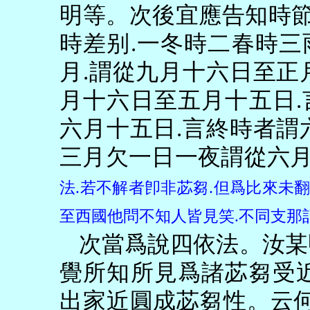
明等。次後宜應告知時
時差别
.
一冬時二春時三
月
.
謂從九月十六日至正
月十六日至五月十五日
.
六月十五日
.
言終時者謂
三月欠一日一夜謂從六
法
.
若不解者卽非苾芻
.
但爲比來未
至西國他問不知人皆見笑
.
不同支那
次當爲說四依法。汝某
覺所知所見爲諸苾芻受
出家近圓成苾芻性。云