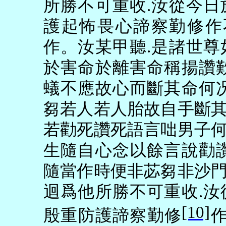
所勝不可重收
.
汝從今日
護起怖畏心諦察勤修作
作。汝某甲聽
.
是諸世尊
於害命於離害命稱揚讚
蟻不應故心而斷其命何
芻若人若人胎故自手斷
若勸死讚死語言咄男子
生隨自心念以餘言說勸
隨當作時便非苾芻非沙
迴爲他所勝不可重收
.
汝
[10]
殷重防護諦察勤修