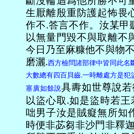
斷沒輪迴爲他所勝不可
生厭離殷重防護起怖畏
作不
.
答言不作。汝某甲
以無量門毀不與取離不
今日乃至麻糠他不與物
磨灑
.
西方檢問諸部律中皆同此名
大數總有四百貝齒
.
一時離處方是犯
具夀如世尊說若
塞廣如餘說
以盜心取
.
如是盜時若王
咄男子汝是賊癡無所知
時便非苾芻非沙門非釋