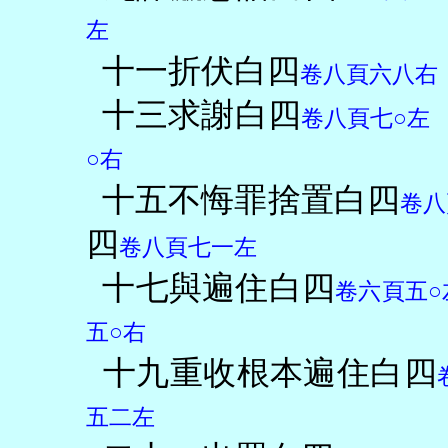
左
十一折伏白四
卷八頁六八右
十三求謝白四
卷八頁七○左
○右
十五不悔罪捨置白四
卷八
四
卷八頁七一左
十七與遍住白四
卷六頁五○
五○右
十九重收根本遍住白四
五二左