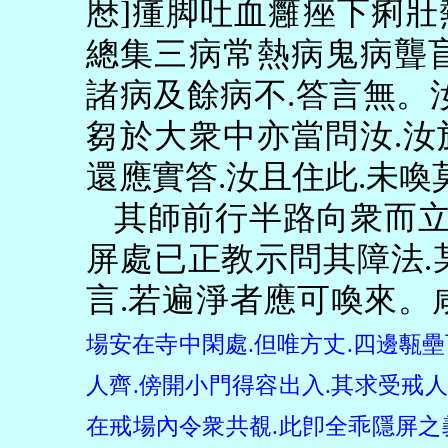
厯
]
瘇脚吐血癰痤下痢壯
總集三病常熱病鬼病聾
諸病及餘病不
.
答言無。
芻於大衆中亦當問汝
.
汝
還應實答
.
汝且住此
.
未喚
其師前行半路向衆而
屏處已正教示問其障法
.
言
.
若遍淨者應可喚來。
場安在寺中閑處
.
但唯方丈
.
四邊甎壘
人齊
.
傍開小門得容出入
.
其求受戒人
在戒場內令衆共覩
.
此卽全乖隱屏之