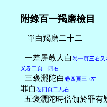
附錄百一羯磨檢目
單白羯磨二十二
一差屏教人白
卷一頁三右又
又卷二頁一四右
三褒灑陀白
卷四頁三○左
罪白
卷四頁二九右
五褒灑陀時僧伽於罪有