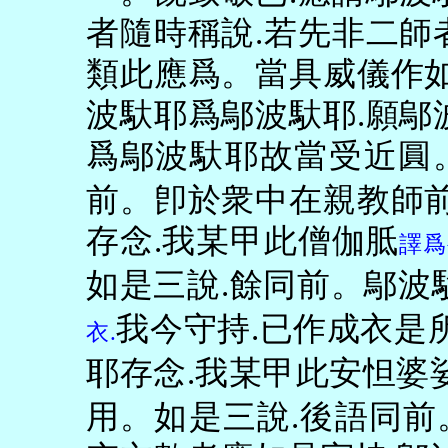
者隨時稱說
.
若先非二師
類此應爲。當具威儀作
波馱耶爲鄔波馱耶
.
願鄔
爲鄔波馱耶故當受近圓
前。卽於衆中在親教師
存念
.
我某甲此僧伽胝
譯爲
如是三說
.
餘同前。鄔波
我今守持
.
已作成衣是
衣
.
耶存念
.
我某甲此安怛婆
用。如是三說
.
後語同前