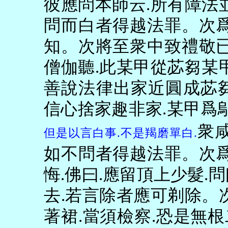
彼應問本師云
.
所有障法
問而白者得越法罪。次
知。次將至衆中致禮敬
僧伽聽
.
此某甲從苾芻某
善說法律出家近圓成苾
信心捨家趣非家
.
某甲爲
衆
但是以言白事
.
不是羯磨單白
.
如不問者得越法罪。次
悔
.
佛曰
.
應留頂上少髮
.
問
去
.
若言除者應可剃除。
著裙
.
當須檢察
.
恐是無根