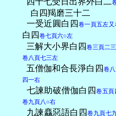
四十七受日出界外白二
白四羯磨三十二
一受近圓白四
卷一頁五左又
白四
卷七頁六○左
三解大小界白四
卷三頁二
卷八頁七三左
五僧伽和合長淨白四
卷八
四一右
七諫助破僧伽白四
卷五頁
卷九頁八○右
九諫麤惡語白四
卷九頁七