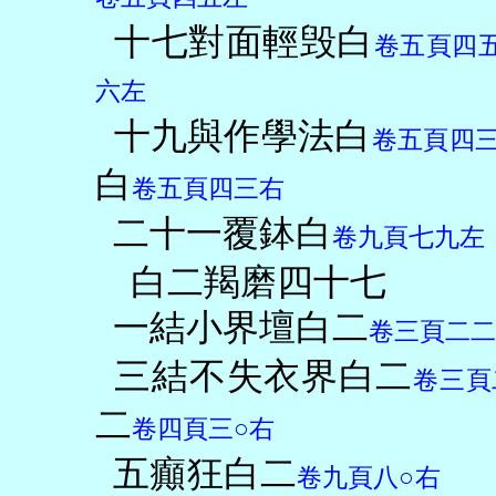
十七對面輕毁白
卷五頁四
六左
十九與作學法白
卷五頁四
白
卷五頁四三右
二十一覆鉢白
卷九頁七九左
白二羯磨四十七
一結小界壇白二
卷三頁二二
三結不失衣界白二
卷三頁
二
卷四頁三○右
五癲狂白二
卷九頁八○右