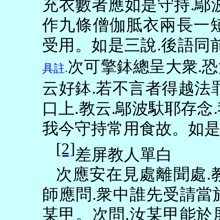
充衣數者應如是守持
.
鄔
作九條僧伽胝衣兩長一
受用。如是三說
.
後語同
次可擎鉢總呈大衆
.
恐
具註
.
云好鉢
.
若不言者得越法
口上
.
教云
.
鄔波馱耶存念
.
我今守持常用食故。如
[2]
差屏教人單白
次應安在見處離聞處
.
師應問
.
衆中誰先受請當
某甲。次問
.
汝某甲能於