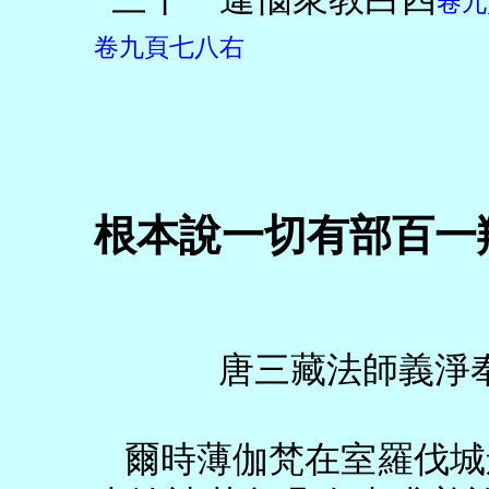
卷九
卷九頁七八右
根本說一切有部百一
唐三藏法師義淨
爾時薄伽梵在室羅伐城