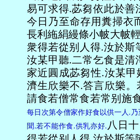
易可求得
.
苾芻依此於善
今日乃至命存用糞掃衣
長利絁絹縵條小帔大帔
衆得若從别人得
.
汝於斯
汝某甲聽
.
二常乞食是清
家近圓成苾芻性
.
汝某甲
濟生欣樂不
.
答言欣樂。
請食若僧常食若常别施
每日次第令僧家作好食以供一人
.
乃
八日十
聞
.
若不能作食
.
供乳亦好
.
得若從别人得
.
汝於斯等