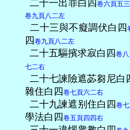
二十一出罪白四
卷六頁五
卷九頁八二左
二十三與不癡調伏白四
四
卷九頁八二左
二十五驅擯求寂白四
卷八
七二右
二十七諫險遮苾芻尼白
雜住白四
卷七頁六二右
二十九諫遮别住白四
卷七
學法白四
卷五頁四四右
三十一違惱衆教白四