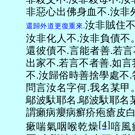
非惡心出佛身血不
.
汝非
汝非賊住
還歸外道更復重來
.
汝非化人不
.
汝非負債不
還彼債不
.
言能者善
.
若言
出家不
.
若言不者善
.
如言
不
.
汝歸俗時善捨學處不
.
問言汝名字何
.
我名某甲
鄔波馱耶名
.
鄔波馱耶名
謂癩病癭病癬疥疱瘡皮
[4]
瘶喘氣咽喉乾燥
喑風