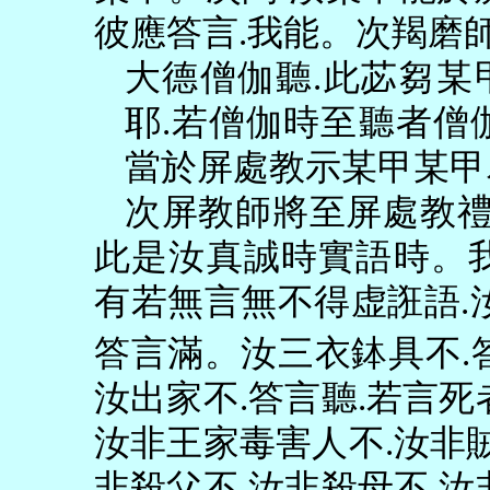
彼應答言
.
我能。次羯磨
大德僧伽聽
.
此苾芻某
耶
.
若僧伽時至聽者僧
當於屏處教示某甲某甲
次屏教師將至屏處教
此是汝真誠時實語時。
有若無言無不得虚誑語
.
答言滿。汝三衣鉢具不
.
汝出家不
.
答言聽
.
若言死
汝非王家毒害人不
.
汝非
非殺父不
.
汝非殺母不
.
汝