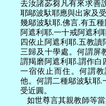
去汝諸苾芻凡有來求善
耶鄔波馱耶應與出家及
幾鄔波馱耶
.
佛言
.
有五種
阿遮利耶
.
一十戒阿遮利
四依止阿遮利耶
.
五教讀
三歸及十學處。何謂屏
謂羯磨阿遮利耶
.
謂作白
一宿依止而住。何謂教
他。何謂二種鄔波馱耶
.
受近圓。
如世尊言其親教師等當