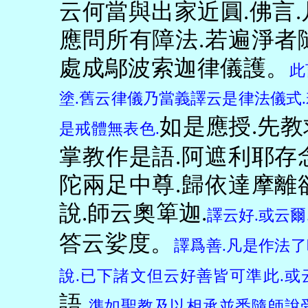
云何當與出家近圓
.
佛言
.
應問所有障法
.
若遍淨者
處成鄔波索迦律儀護。
此
塗
.
舊云律儀乃當義譯云是律法儀式
.
如是應授
.
先教
是戒體無表色
.
掌教作是語
.
阿遮利耶存
陀兩足中尊
.
歸依達摩離
說
.
師云奧箄迦
.
譯云好
.
或云爾
答云娑度。
譯爲善
.
凡是作法了
說
.
已下諸文但云好善皆可準此
.
或
語
.
準如聖教及以相承並悉隨師說