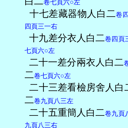
白二
卷七頁六○左
十七差藏器物人白二
卷
四頁三一右
十九差分衣人白二
卷四頁
七頁六○左
二十一差分兩衣人白二
二
卷七頁六○左
二十三差看檢房舍人白
二
卷九頁八三左
二十五重簡人白二
卷九頁
九頁八三右