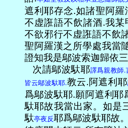
遮利耶存念
.
如諸聖阿羅
不虚誑語不飲諸酒
.
我某
不欲邪行不虚誑語不飲
聖阿羅漢之所學處我當
證知我是鄔波索迦歸依
次請鄔波馱耶
譯爲親教師
.
教云
.
阿遮利耶
皆云鄔波馱耶
.
爲鄔波馱耶
.
願阿遮利耶
馱耶故我當出家。如是
馱
耶爲鄔波馱耶故
亭夜反