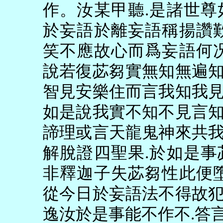
作。汝某甲聽
.
是諸世尊
於妄語於離妄語稱揚讚
笑不應故心而爲妄語何
說若復苾芻實無知無遍
智見安樂住而言我知我
如是說我實不知不見言
諦理或言天龍鬼神來共
解脫證四聖果
.
於如是事
非釋迦子失苾芻性此便
從今日於妄語法不得故
逸汝於是事能不作不
.
答