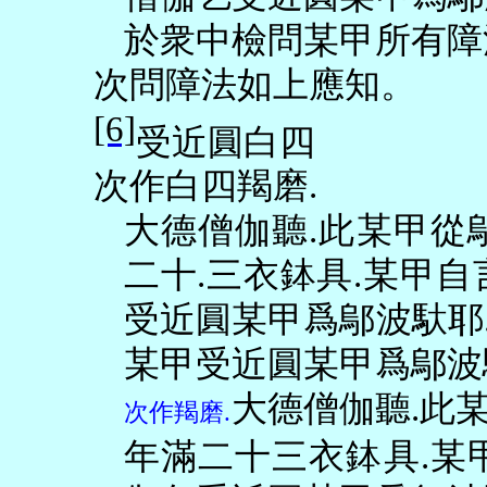
於衆中檢問某甲所有障
次問障法如上應知。
[6]
受近圓白四
次作白四羯磨
.
大德僧伽聽
.
此某甲從
二十
.
三衣鉢具
.
某甲自
受近圓某甲爲鄔波馱耶
某甲受近圓某甲爲鄔波
大德僧伽聽
.
此
次作羯磨
.
年滿二十三衣鉢具
.
某