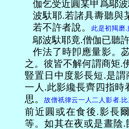
伽乞受近圓某甲爲鄔波
波馱耶
.
若諸具夀聽與
若不許者說。
此是初羯磨
.
鄔波馱耶竟
.
僧伽已聽
作法了時卽應量影。
之。彼皆不解何謂商矩
.
豎置日中度影長短
.
是謂
一人
.
此影纔長齊四指時
思。
故僧祇律云一人二人影者
.
比
前近圓或在食後
.
影長
等。如其在夜或是晝陰
.