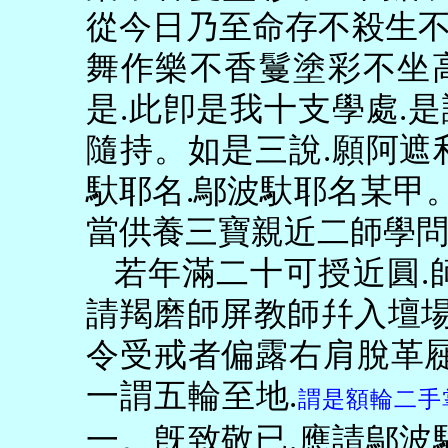
從今日乃至命存不殺生
舞作樂不香鬘塗彩不坐
是
.
此卽是我十支學處
.
是
隨持。如是三說
.
願阿遮
馱耶名
.
鄔波馱耶名某甲
當供養三寶親近二師學
若年滿二十可授近圓
.
請羯磨師屏教師幷入壇
令受戒者偏露右肩脫革
一謂五輪至地
.
謂是額輪二手
一。旣致敬已
.
應請鄔波