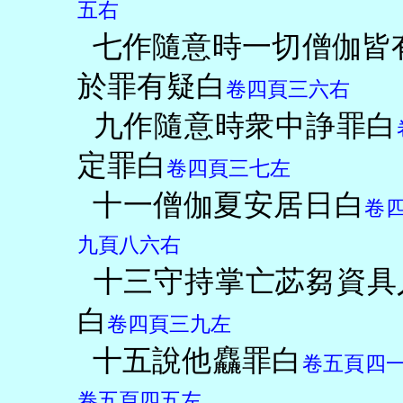
五右
七作隨意時一切僧伽皆
於罪有疑白
卷四頁三六右
九作隨意時衆中諍罪白
定罪白
卷四頁三七左
十一僧伽夏安居日白
卷
九頁八六右
十三守持掌亡苾芻資具
白
卷四頁三九左
十五說他麤罪白
卷五頁四
卷五頁四五左