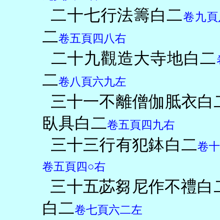
二十七行法籌白二
卷九頁
二
卷五頁四八右
二十九觀造大寺地白二
二
卷八頁六九左
三十一不離僧伽胝衣白
臥具白二
卷五頁四九右
三十三行有犯鉢白二
卷
卷五頁四○右
三十五苾芻尼作不禮白
白二
卷七頁六二左